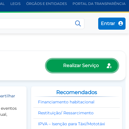
IAL
LEGIS
ÓRGÃOS E ENTIDADES
PORTAL DA TRANSPARÊNCIA
Entrar
Realizar Serviço
Recomendados
rtilhar
Financiamento habitacional
 eventos
Restituição/ Ressarcimento
ual,
IPVA – Isenção para Táxi/Mototáxi